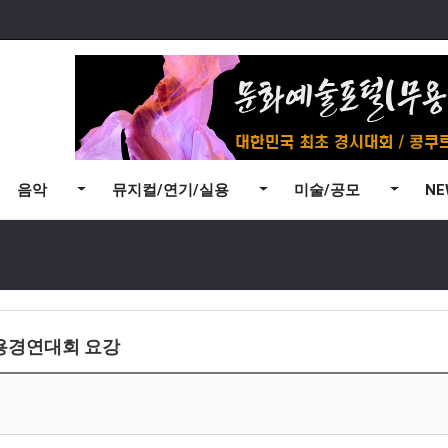
음악
뮤지컬/연기/실용
미술/공모
N
무용경연대회 요강