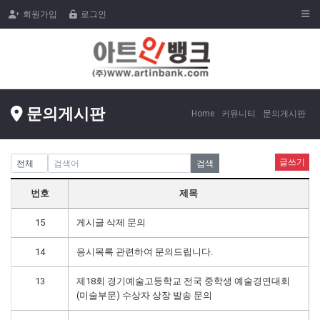
Togg
회원가입
로그인
문의게시판
Home
커뮤니티
문의게시판
글쓰기
검색
번호
제목
15
게시글 삭제 문의
14
응시목록 관련하여 문의드립니다.
13
제18회 경기예술고등학교 전국 중학생 예술경연대회
(미술부문) 수상자 상장 발송 문의