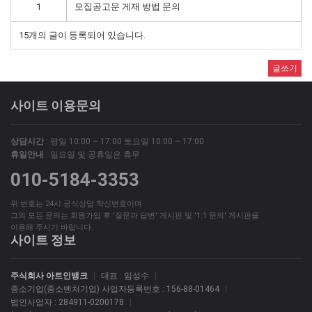
1
모집공고문 게재 방법 문의
15개의 글이 등록되어 있습니다.
글쓰기
사이트 이용문의
상담시간
: 평일 10:00 ~ 17:00 토요일 10:00 ~ 17:00
휴일안내
: 일요일 및 공휴일은 휴무
010-5184-3353
위 번호는 24시 공식상담 착신번호이며
그외 모든 문의는 회원가입 후 '질문과 답변' 게시판 및 '1:1 문의' 게시판을
이용해 주시기 바랍니다.
사이트 정보
주식회사 아트인뱅크
|
대표 : 임성수
|
중소기업(중소벤처기업) 사업자등록번호 : 156-88-01464
|
법인사업자 : 284911-0200178
|