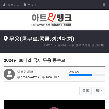
Togg
회원가입
로그인
무용(콩쿠르,콩쿨,경연대회)
Home
커뮤니티
무용(콩쿠르,콩쿨,경연대회)
2024년 브니엘 국제 무용 콩쿠르
아트인뱅크
LV.
6
63%
2024-06-09T09:
1868
0
목록
답변