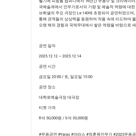
벨기에 피핑톰 컴퍼니에서 16년간 무용수 및 크리에이터로
국예술계에서 안무가로서의 기량 및 예술적 역량에 대한 긍적
브뤼셀의 주요 극장인 Le 140에 초청되어 공연하였으며
통해 관객들의 상상력을 동원하며 작품 속에 리드하며 몰
오랜 해외 경험과 국제무대에서 쌓은 역량을 바탕으로 
공연 일자
2025.12.12 ~ 2025.12.14
공연 시간
금요일 20:00 / 토, 일요일 15:00
공연 장소
대학로예술극장 대극장
티켓 가격
R석 50,000원 / S석 30,000원
#무용공연 #Yaras #야라스 #정훈목안무가 #202