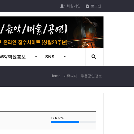
회원가입
로그인
EWS/학원홍보
SNS
Home
커뮤니티
무용공연정보
LV.
6
63%