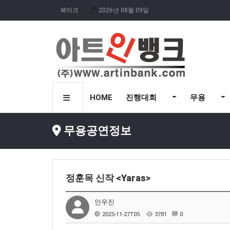
북마크
2026년 08월 09일
HOME
진행대회
무용
무용공연정보
정훈목 신작 <Yaras>
안우진
2025-11-27T05:
3781
0