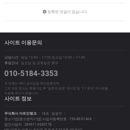
등록된 댓글이 없습니다.
사이트 이용문의
상담시간
: 평일 10:00 ~ 17:00 토요일 10:00 ~ 17:00
휴일안내
: 일요일 및 공휴일은 휴무
010-5184-3353
위 번호는 24시 공식상담 착신번호이며
그외 모든 문의는 회원가입 후 '질문과 답변' 게시판 및 '1:1 문의' 게시판을
이용해 주시기 바랍니다.
사이트 정보
주식회사 아트인뱅크
|
대표 : 임성수
|
중소기업(중소벤처기업) 사업자등록번호 : 156-88-01464
|
법인사업자 : 284911-0200178
|
(본사)경기 파주시 조리읍 등원로 7-19 5층 (등원리)