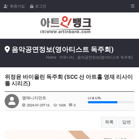
Togg
회원가입
로그인
음악공연정보(영아티스트 독주회)
Home
커뮤니티
음악공연정보(영아티스트 독주회)
위정윤 바이올린 독주회 (SCC 선 아트홀 영재 리사이
틀 시리즈)
엠매니지먼트
LV.
6
63%
2024-01-29T16:
1606
0
목록
답변