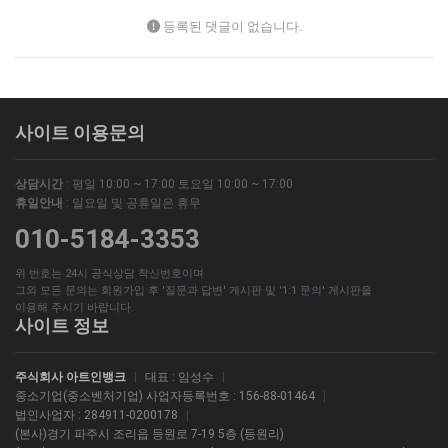
등록된 댓글이 없습니다.
사이트 이용문의
상담시간
: 평일 10:00 ~ 17:00 토요일 10:00 ~ 17:00
휴일안내
: 일요일 및 공휴일은 휴무
010-5184-3353
위 번호는 24시 공식상담 착신번호이며
그외 모든 문의는 회원가입 후 '질문과 답변' 게시판 및 '1:1 문의' 게시판을
이용해 주시기 바랍니다.
사이트 정보
주식회사 아트인뱅크
|
대표 : 임성수
|
중소기업(중소벤처기업) 사업자등록번호 : 156-88-01464
|
법인사업자 : 284911-0200178
|
(본사)경기 파주시 조리읍 등원로 7-19 5층 (등원리)