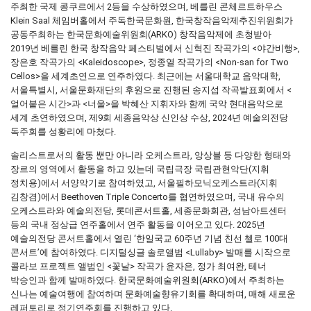
주최한 국제 콩쿠르에서 2등을 수상하였으며, 베를린 콘체르트하우스
Klein Saal 체임버홀에서 주독한국문화원, 한국창작음악제추진위원회가
공동주최하는 한국문화예술위원회(ARKO) 창작음악제에 초청받아
2019년 베를린 한국 창작음악 페스티벌에서 신혁진 작곡가의 <야간비행>,
장은호 작곡가의 <Kaleidoscope>, 정종열 작곡가의 <Non-san for Two
Cellos>을 세계초연으로 연주하였다. 최근에는 서울대학교 음악대학,
서울특별시, 서울문화재단의 후원으로 진행된 송지섭 작곡발표회에서 <
얼어붙은 시간>과 <너울>을 박혜산 지휘자와 함께 국악 현대음악으로
세계 초연하였으며, 제9회 세종음악상 신인상 수상, 2024년 예술의전당
독주회를 성황리에 마쳤다.
솔리스트로서의 활동 뿐만 아니라 오케스트라, 앙상블 등 다양한 형태와
장르의 영역에서 활동을 하고 있는데 국립극장 국립관현악단(지휘
정치용)에서 서양악기로 참여하였고, 서울필하모닉오케스트라(지휘
김창겸)에서 Beethoven Triple Concerto를 협연하였으며, 국내 유수의
오케스트라와 예술의전당, 롯데콘서트홀, 세종문화회관, 성남아트센터
등의 국내 정상급 연주홀에서 연주 활동을 이어오고 있다. 2025년
예술의전당 콘서트홀에서 열린 ‘한일국교 60주년 기념 친선 첼로 100대
콘서트’에 참여하였다. 디지털싱글 솔로앨범 <Lullaby> 발매를 시작으로
콜라보 프로젝트 앨범인 <꽃날> 작곡가 윤자은, 정가 최여완, 테너
박승인과 함께 발매하였다. 한국문화예술위원회(ARKO)에서 주최하는
신나는 예술여행에 참여하며 문화예술향유기회를 확대하며, 매해 새로운
레퍼토리로 정기연주회를 진행하고 있다.