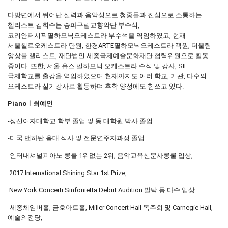
다방면에서 뛰어난 실력과 음악성으로 청중들과 진심으로 소통하는
첼리스트 김희수는 송파구립교향악단 부수석,
코리안퍼시픽필하모닉오케스트라 부수석을 역임하였고, 현재
서울첼로오케스트라 단원, 한경ARTE필하모닉오케스트라 객원, 더울림
앙상블 첼리스트, 재단법인 세종국제예술문화재단 협력위원으로 활동
중이다. 또한, 서울 유스 필하모닉 오케스트라 수석 및 강사, SIE
국제학교를 출강을 역임하였으며 현재까지도 여러 학교, 기관, 다수의
오케스트라 실기강사로 활동하며 후학 양성에도 힘쓰고 있다.
Pianoㅣ최예인
-성신여자대학교 학부 졸업 및 동 대학원 박사 졸업
-미국 맨하탄 음대 석사 및 전문연주자과정 졸업
-인터내셔널피아노 콩쿨 1위없는 2위, 음악교육신문사콩쿨 입상,
2017 International Shining Star 1st Prize,
New York Concerti Sinfonietta Debut Audition 발탁 등 다수 입상
-세종체임버홀, 금호아트홀, Miller Concert Hall 독주회 및 Carnegie Hall,
예술의전당,