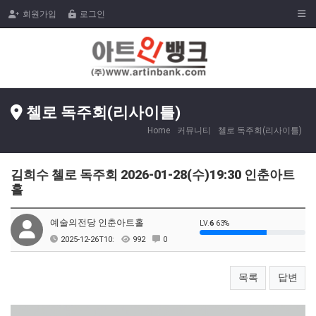
Togg
회원가입
로그인
첼로 독주회(리사이틀)
Home
커뮤니티
첼로 독주회(리사이틀)
김희수 첼로 독주회 2026-01-28(수)19:30 인춘아트
홀
예술의전당 인춘아트홀
LV.
6
63%
2025-12-26T10:
992
0
목록
답변