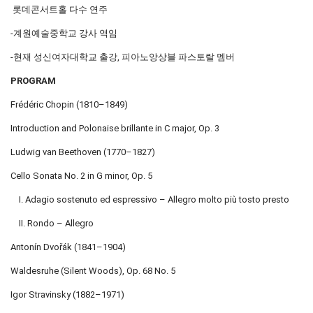
롯데콘서트홀 다수 연주
-계원예술중학교 강사 역임
-현재 성신여자대학교 출강, 피아노앙상블 파스토랄 멤버
PROGRAM
Frédéric Chopin (1810–1849)
Introduction and Polonaise brillante in C major, Op. 3
Ludwig van Beethoven (1770–1827)
Cello Sonata No. 2 in G minor, Op. 5
I. Adagio sostenuto ed espressivo – Allegro molto più tosto presto
II. Rondo – Allegro
Antonín Dvořák (1841–1904)
Waldesruhe (Silent Woods), Op. 68 No. 5
Igor Stravinsky (1882–1971)