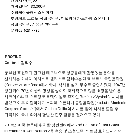
관람시간(분)90
가격일반석 30,000원
주최케이클래식스테이지
후원체코 브르노 국립음악원, 이탈리아 가스파레 스폰티니
공립음악원, 김유근 현악공방
문의02-523-7789
PROFILE
Cellistㅣ김희수
풍부한 표현력과 견고한 테크닉으로 청중들에게 감동있는 음악을
선사하는 차세대 아티스트 첼리스트 김희수는 체코 브르노 국립음악원
(Konzer vatore Brno)에서 학사, 석사를 실기 우수로 졸업하였다. 1947년
창단되어 70년 이상의 명성을 쌓아와 국제적으로 많은 호평을 받아온
체코의 야나첵 스트링 콰르텟의 첼로 주자인 Bretislav Vybiral의 사사를
받았고 이후 이탈리아 가스파레 스폰티니 공립음악원(Instituto Musicale
Gaspare Spontini)에서 Galileo Di Ilio의 사사를 받아 석사를 졸업 후
귀국하여 국내,외에서 활발한 연주 활동을 펼쳐오고 있다.
2016년 미국 뉴욕에 위치한 링컨센터에서 2nd Edition of East Coast
International Competiton 2등 우승 및 초청연주, 베트남 호치민시에서