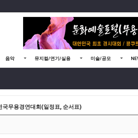
음악
뮤지컬/연기/실용
미술/공모
N
 전국무용경연대회(일정표, 순서표)