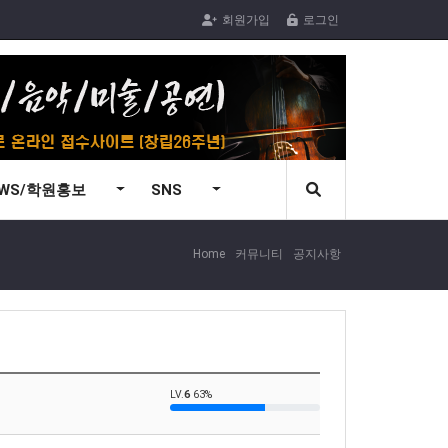
회원가입
로그인
EWS/학원홍보
SNS
Home
커뮤니티
공지사항
LV.
6
63%