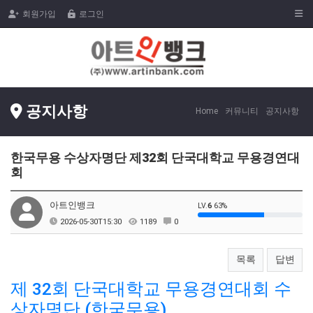
Togg
회원가입
로그인
공지사항
Home
커뮤니티
공지사항
한국무용 수상자명단 제32회 단국대학교 무용경연대
회
아트인뱅크
LV.
6
63%
2026-05-30T15:30
1189
0
목록
답변
제 32회 단국대학교 무용경연대회 수
상자명단 (한국무용)