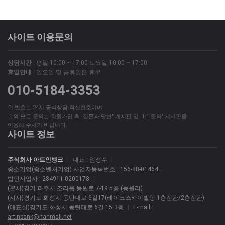
사이트 이용문의
상담시간
: 평일 10:00 ~ 17:00 토요일 10:00 ~ 17:00
휴일안내
: 일요일 및 공휴일은 휴무
010-5184-3353
위 번호는 24시 공식상담 착신번호이며
그외 모든 문의는 회원가입 후 '질문과 답변' 게시판 및 '1:1 문의' 게시판을
이용해 주시기 바랍니다.
사이트 정보
주식회사 아트인뱅크
|
대표 : 임성수
|
중소기업(중소벤처기업) 사업자등록번호 : 156-88-01464
|
법인사업자 : 284911-0200178
|
(본사)경기 파주시 조리읍 등원로 7-19 5층 (등원리)
(지사)경기도 화성시 동탄대로 6길17(레이크스카이빌딩 1층전관/2층전관)
(대표실)경기도 화성시 동탄대로 6길 15 3층
|
E-mail :
artinbank@hanmail.net